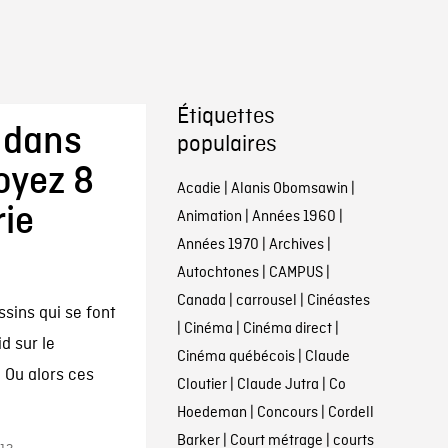
Étiquettes
n dans
populaires
oyez 8
Acadie
|
Alanis Obomsawin
|
rie
Animation
|
Années 1960
|
Années 1970
|
Archives
|
Autochtones
|
CAMPUS
|
Canada
|
carrousel
|
Cinéastes
sins qui se font
|
Cinéma
|
Cinéma direct
|
d sur le
Cinéma québécois
|
Claude
 Ou alors ces
Cloutier
|
Claude Jutra
|
Co
Hoedeman
|
Concours
|
Cordell
Barker
|
Court métrage
|
courts