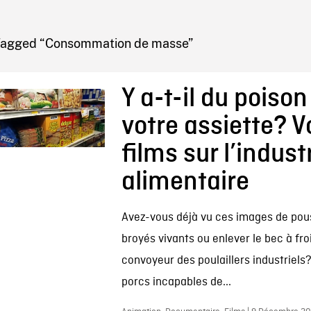
IRE ONF
Tagged “Consommation de masse”
Y a-t-il du poiso
votre assiette? V
films sur l’indust
alimentaire
Avez-vous déjà vu ces images de pous
broyés vivants ou enlever le bec à froi
convoyeur des poulaillers industriels?
porcs incapables de...