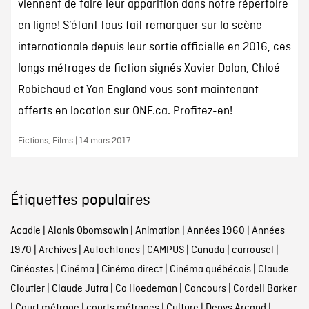
viennent de faire leur apparition dans notre répertoire
en ligne! S’étant tous fait remarquer sur la scène
internationale depuis leur sortie officielle en 2016, ces
longs métrages de fiction signés Xavier Dolan, Chloé
Robichaud et Yan England vous sont maintenant
offerts en location sur ONF.ca. Profitez-en!
Fictions, Films | 14 mars 2017
Étiquettes populaires
Acadie
|
Alanis Obomsawin
|
Animation
|
Années 1960
|
Années
1970
|
Archives
|
Autochtones
|
CAMPUS
|
Canada
|
carrousel
|
Cinéastes
|
Cinéma
|
Cinéma direct
|
Cinéma québécois
|
Claude
Cloutier
|
Claude Jutra
|
Co Hoedeman
|
Concours
|
Cordell Barker
|
Court métrage
|
courts métrages
|
Culture
|
Denys Arcand
|