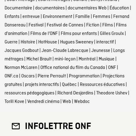
Documentaire
|
documentaires
|
documentaires Web
|
Éducation
|
Enfants
|
entrevue
|
Environnement
|
Famille
|
Femmes
|
Fernand
Dansereau
|
Festival
|
Festival de Cannes
|
Fiction
|
Films
|
Films
d'animation
|
Films de l'ONF
|
Films pour enfants
|
Gilles Groulx
|
Guerre
|
Histoire
|
HotHouse
|
Hugues Sweeney
|
interactif
|
Jacques Godbout
|
Jean-Claude Labrecque
|
Jeunesse
|
Longs
métrages
|
Michel Brault
|
mini-leçon
|
Montréal
|
Musique
|
Norman McLaren
|
Office national du film du Canada
|
ONF
|
ONF.ca
|
Oscars
|
Pierre Perrault
|
Programmation
|
Projections
gratuites
|
projets interactifs
|
Québec
|
Ressources éducatives
|
ressources pédagogiques
|
Richard Desjardins
|
Theodore Ushev
|
Torill Kove
|
Vendredi cinéma
|
Web
|
Webdoc
INFOLETTRE ONF