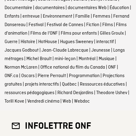
Documentaire
|
documentaires
|
documentaires Web
|
Éducation
|
Enfants
|
entrevue
|
Environnement
|
Famille
|
Femmes
|
Fernand
Dansereau
|
Festival
|
Festival de Cannes
|
Fiction
|
Films
|
Films
d'animation
|
Films de l'ONF
|
Films pour enfants
|
Gilles Groulx
|
Guerre
|
Histoire
|
HotHouse
|
Hugues Sweeney
|
interactif
|
Jacques Godbout
|
Jean-Claude Labrecque
|
Jeunesse
|
Longs
métrages
|
Michel Brault
|
mini-leçon
|
Montréal
|
Musique
|
Norman McLaren
|
Office national du film du Canada
|
ONF
|
ONF.ca
|
Oscars
|
Pierre Perrault
|
Programmation
|
Projections
gratuites
|
projets interactifs
|
Québec
|
Ressources éducatives
|
ressources pédagogiques
|
Richard Desjardins
|
Theodore Ushev
|
Torill Kove
|
Vendredi cinéma
|
Web
|
Webdoc
INFOLETTRE ONF