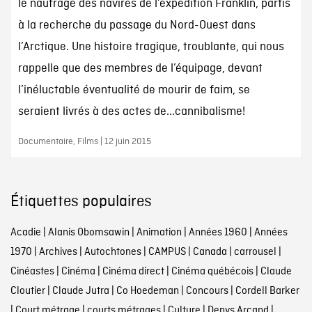
le naufrage des navires de l’expédition Franklin, partis
à la recherche du passage du Nord-Ouest dans
l’Arctique. Une histoire tragique, troublante, qui nous
rappelle que des membres de l’équipage, devant
l’inéluctable éventualité de mourir de faim, se
seraient livrés à des actes de...cannibalisme!
Documentaire, Films | 12 juin 2015
Étiquettes populaires
Acadie
|
Alanis Obomsawin
|
Animation
|
Années 1960
|
Années
1970
|
Archives
|
Autochtones
|
CAMPUS
|
Canada
|
carrousel
|
Cinéastes
|
Cinéma
|
Cinéma direct
|
Cinéma québécois
|
Claude
Cloutier
|
Claude Jutra
|
Co Hoedeman
|
Concours
|
Cordell Barker
|
Court métrage
|
courts métrages
|
Culture
|
Denys Arcand
|