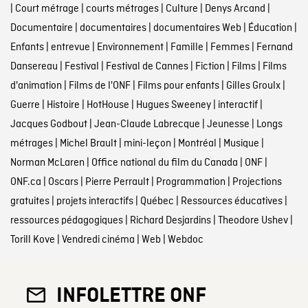
|
Court métrage
|
courts métrages
|
Culture
|
Denys Arcand
|
Documentaire
|
documentaires
|
documentaires Web
|
Éducation
|
Enfants
|
entrevue
|
Environnement
|
Famille
|
Femmes
|
Fernand
Dansereau
|
Festival
|
Festival de Cannes
|
Fiction
|
Films
|
Films
d'animation
|
Films de l'ONF
|
Films pour enfants
|
Gilles Groulx
|
Guerre
|
Histoire
|
HotHouse
|
Hugues Sweeney
|
interactif
|
Jacques Godbout
|
Jean-Claude Labrecque
|
Jeunesse
|
Longs
métrages
|
Michel Brault
|
mini-leçon
|
Montréal
|
Musique
|
Norman McLaren
|
Office national du film du Canada
|
ONF
|
ONF.ca
|
Oscars
|
Pierre Perrault
|
Programmation
|
Projections
gratuites
|
projets interactifs
|
Québec
|
Ressources éducatives
|
ressources pédagogiques
|
Richard Desjardins
|
Theodore Ushev
|
Torill Kove
|
Vendredi cinéma
|
Web
|
Webdoc
INFOLETTRE ONF