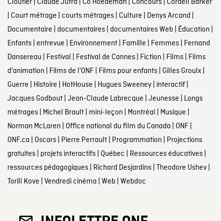
Cloutier
|
Claude Jutra
|
Co Hoedeman
|
Concours
|
Cordell Barker
|
Court métrage
|
courts métrages
|
Culture
|
Denys Arcand
|
Documentaire
|
documentaires
|
documentaires Web
|
Éducation
|
Enfants
|
entrevue
|
Environnement
|
Famille
|
Femmes
|
Fernand
Dansereau
|
Festival
|
Festival de Cannes
|
Fiction
|
Films
|
Films
d'animation
|
Films de l'ONF
|
Films pour enfants
|
Gilles Groulx
|
Guerre
|
Histoire
|
HotHouse
|
Hugues Sweeney
|
interactif
|
Jacques Godbout
|
Jean-Claude Labrecque
|
Jeunesse
|
Longs
métrages
|
Michel Brault
|
mini-leçon
|
Montréal
|
Musique
|
Norman McLaren
|
Office national du film du Canada
|
ONF
|
ONF.ca
|
Oscars
|
Pierre Perrault
|
Programmation
|
Projections
gratuites
|
projets interactifs
|
Québec
|
Ressources éducatives
|
ressources pédagogiques
|
Richard Desjardins
|
Theodore Ushev
|
Torill Kove
|
Vendredi cinéma
|
Web
|
Webdoc