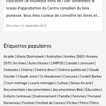
Éducation De nouveaux films de l’ONF obtiennent le
sceau d’approbation du Centre canadien du livre
jeunesse. Vous êtes curieux de connaître les livres et...
Éducation | 11 septembre 2012
Étiquettes populaires
Acadie
|
Alanis Obomsawin
|
Animation
|
Années 1960
|
Années
1970
|
Archives
|
Autochtones
|
CAMPUS
|
Canada
|
carrousel
|
Cinéastes
|
Cinéma
|
Cinéma direct
|
Cinéma québécois
|
Claude
Cloutier
|
Claude Jutra
|
Co Hoedeman
|
Concours
|
Cordell Barker
|
Court métrage
|
courts métrages
|
Culture
|
Denys Arcand
|
Documentaire
|
documentaires
|
documentaires Web
|
Éducation
|
Enfants
|
entrevue
|
Environnement
|
Famille
|
Femmes
|
Fernand
Dansereau
|
Festival
|
Festival de Cannes
|
Fiction
|
Films
|
Films