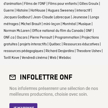
d'animation
|
Films de l'ONF
|
Films pour enfants
|
Gilles Groulx
|
Guerre
|
Histoire
|
HotHouse
|
Hugues Sweeney
|
interactif
|
Jacques Godbout
|
Jean-Claude Labrecque
|
Jeunesse
|
Longs
métrages
|
Michel Brault
|
mini-leçon
|
Montréal
|
Musique
|
Norman McLaren
|
Office national du film du Canada
|
ONF
|
ONF.ca
|
Oscars
|
Pierre Perrault
|
Programmation
|
Projections
gratuites
|
projets interactifs
|
Québec
|
Ressources éducatives
|
ressources pédagogiques
|
Richard Desjardins
|
Theodore Ushev
|
Torill Kove
|
Vendredi cinéma
|
Web
|
Webdoc
INFOLETTRE ONF
Nos infolettres présentent une sélection de nos
meilleures productions, choisie avec soin.