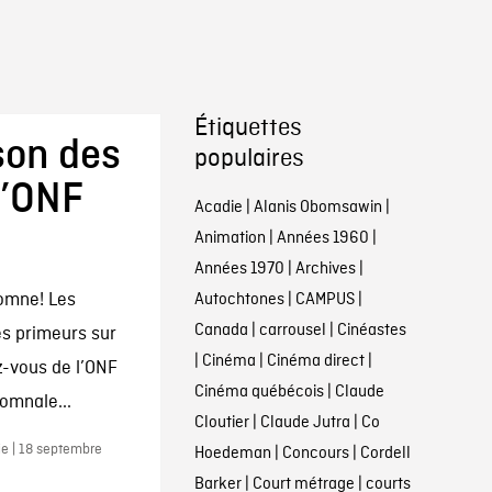
Étiquettes
son des
populaires
l’ONF
Acadie
|
Alanis Obomsawin
|
Animation
|
Années 1960
|
Années 1970
|
Archives
|
tomne! Les
Autochtones
|
CAMPUS
|
Canada
|
carrousel
|
Cinéastes
es primeurs sur
|
Cinéma
|
Cinéma direct
|
-vous de l’ONF
Cinéma québécois
|
Claude
omnale...
Cloutier
|
Claude Jutra
|
Co
e | 18 septembre
Hoedeman
|
Concours
|
Cordell
Barker
|
Court métrage
|
courts