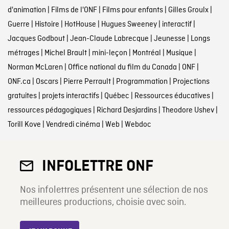
d'animation
|
Films de l'ONF
|
Films pour enfants
|
Gilles Groulx
|
Guerre
|
Histoire
|
HotHouse
|
Hugues Sweeney
|
interactif
|
Jacques Godbout
|
Jean-Claude Labrecque
|
Jeunesse
|
Longs
métrages
|
Michel Brault
|
mini-leçon
|
Montréal
|
Musique
|
Norman McLaren
|
Office national du film du Canada
|
ONF
|
ONF.ca
|
Oscars
|
Pierre Perrault
|
Programmation
|
Projections
gratuites
|
projets interactifs
|
Québec
|
Ressources éducatives
|
ressources pédagogiques
|
Richard Desjardins
|
Theodore Ushev
|
Torill Kove
|
Vendredi cinéma
|
Web
|
Webdoc
INFOLETTRE ONF
Nos infolettres présentent une sélection de nos
meilleures productions, choisie avec soin.