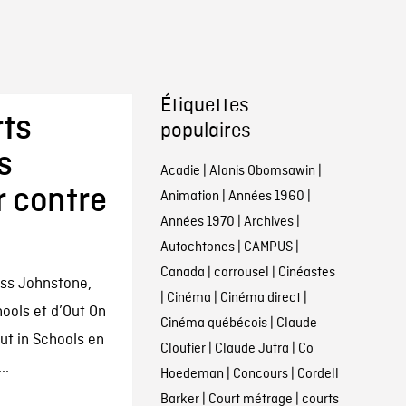
Étiquettes
rts
populaires
s
Acadie
|
Alanis Obomsawin
|
r contre
Animation
|
Années 1960
|
Années 1970
|
Archives
|
Autochtones
|
CAMPUS
|
Canada
|
carrousel
|
Cinéastes
Ross Johnstone,
|
Cinéma
|
Cinéma direct
|
ools et d’Out On
Cinéma québécois
|
Claude
ut in Schools en
Cloutier
|
Claude Jutra
|
Co
..
Hoedeman
|
Concours
|
Cordell
Barker
|
Court métrage
|
courts