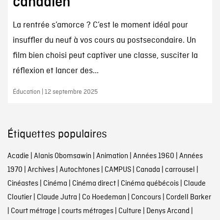
canadien
La rentrée s’amorce ? C’est le moment idéal pour
insuffler du neuf à vos cours au postsecondaire. Un
film bien choisi peut captiver une classe, susciter la
réflexion et lancer des...
Éducation | 12 septembre 2025
Étiquettes populaires
Acadie
|
Alanis Obomsawin
|
Animation
|
Années 1960
|
Années
1970
|
Archives
|
Autochtones
|
CAMPUS
|
Canada
|
carrousel
|
Cinéastes
|
Cinéma
|
Cinéma direct
|
Cinéma québécois
|
Claude
Cloutier
|
Claude Jutra
|
Co Hoedeman
|
Concours
|
Cordell Barker
|
Court métrage
|
courts métrages
|
Culture
|
Denys Arcand
|