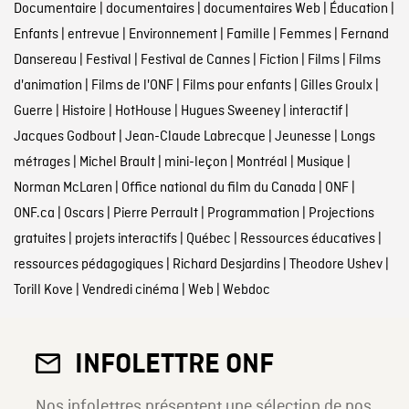
Documentaire
|
documentaires
|
documentaires Web
|
Éducation
|
Enfants
|
entrevue
|
Environnement
|
Famille
|
Femmes
|
Fernand
Dansereau
|
Festival
|
Festival de Cannes
|
Fiction
|
Films
|
Films
d'animation
|
Films de l'ONF
|
Films pour enfants
|
Gilles Groulx
|
Guerre
|
Histoire
|
HotHouse
|
Hugues Sweeney
|
interactif
|
Jacques Godbout
|
Jean-Claude Labrecque
|
Jeunesse
|
Longs
métrages
|
Michel Brault
|
mini-leçon
|
Montréal
|
Musique
|
Norman McLaren
|
Office national du film du Canada
|
ONF
|
ONF.ca
|
Oscars
|
Pierre Perrault
|
Programmation
|
Projections
gratuites
|
projets interactifs
|
Québec
|
Ressources éducatives
|
ressources pédagogiques
|
Richard Desjardins
|
Theodore Ushev
|
Torill Kove
|
Vendredi cinéma
|
Web
|
Webdoc
INFOLETTRE ONF
Nos infolettres présentent une sélection de nos