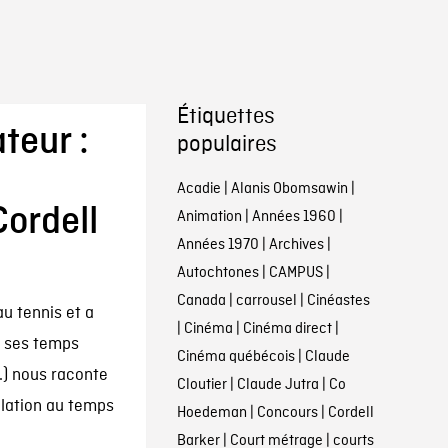
Étiquettes
teur :
populaires
Acadie
|
Alanis Obomsawin
|
Cordell
Animation
|
Années 1960
|
Années 1970
|
Archives
|
Autochtones
|
CAMPUS
|
Canada
|
carrousel
|
Cinéastes
au tennis et a
|
Cinéma
|
Cinéma direct
|
t ses temps
Cinéma québécois
|
Claude
..) nous raconte
Cloutier
|
Claude Jutra
|
Co
elation au temps
Hoedeman
|
Concours
|
Cordell
Barker
|
Court métrage
|
courts