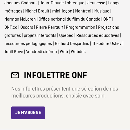
Jacques Godbout
|
Jean-Claude Labrecque
|
Jeunesse
|
Longs
métrages
|
Michel Brault
|
mini-leçon
|
Montréal
|
Musique
|
Norman McLaren
|
Office national du film du Canada
|
ONF
|
ONF.ca
|
Oscars
|
Pierre Perrault
|
Programmation
|
Projections
gratuites
|
projets interactifs
|
Québec
|
Ressources éducatives
|
ressources pédagogiques
|
Richard Desjardins
|
Theodore Ushev
|
Torill Kove
|
Vendredi cinéma
|
Web
|
Webdoc
INFOLETTRE ONF
Nos infolettres présentent une sélection de nos
meilleures productions, choisie avec soin.
JE M’ABONNE