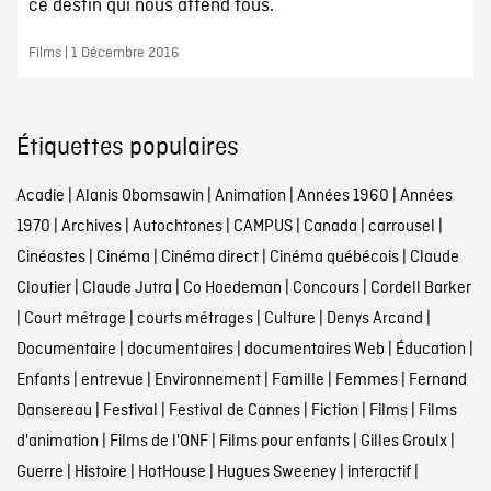
ce destin qui nous attend tous.
Films | 1 Décembre 2016
Étiquettes populaires
Acadie
|
Alanis Obomsawin
|
Animation
|
Années 1960
|
Années
1970
|
Archives
|
Autochtones
|
CAMPUS
|
Canada
|
carrousel
|
Cinéastes
|
Cinéma
|
Cinéma direct
|
Cinéma québécois
|
Claude
Cloutier
|
Claude Jutra
|
Co Hoedeman
|
Concours
|
Cordell Barker
|
Court métrage
|
courts métrages
|
Culture
|
Denys Arcand
|
Documentaire
|
documentaires
|
documentaires Web
|
Éducation
|
Enfants
|
entrevue
|
Environnement
|
Famille
|
Femmes
|
Fernand
Dansereau
|
Festival
|
Festival de Cannes
|
Fiction
|
Films
|
Films
d'animation
|
Films de l'ONF
|
Films pour enfants
|
Gilles Groulx
|
Guerre
|
Histoire
|
HotHouse
|
Hugues Sweeney
|
interactif
|