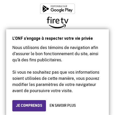
L’ONF s’engage à respecter votre vie privée
Nous utilisons des témoins de navigation afin
d’assurer le bon fonctionnement du site, ainsi
qu’à des fins publicitaires.
Si vous ne souhaitez pas que vos informations
soient utilisées de cette manière, vous pouvez
modifier les paramètres de votre navigateur
Accessibilité
avant de poursuivre votre visite.
Site institutionnel
Conditions d'utilisation
Protection des renseignements personnels
JE COMPRENDS
EN SAVOIR PLUS
© 2026 Office national du film du Canada