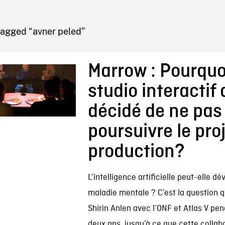
IRE ONF
Tagged “avner peled”
Marrow : Pourquoi
studio interactif a
décidé de ne pas
poursuivre le pro
production?
L’intelligence artificielle peut-elle d
maladie mentale ? C’est la question q
Shirin Anlen avec l’ONF et Atlas V pe
deux ans, jusqu’à ce que cette collab