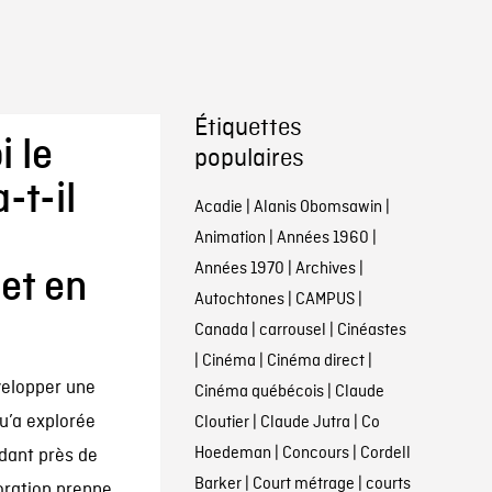
Étiquettes
 le
populaires
-t-il
Acadie
|
Alanis Obomsawin
|
Animation
|
Années 1960
|
Années 1970
|
Archives
|
jet en
Autochtones
|
CAMPUS
|
Canada
|
carrousel
|
Cinéastes
|
Cinéma
|
Cinéma direct
|
évelopper une
Cinéma québécois
|
Claude
u’a explorée
Cloutier
|
Claude Jutra
|
Co
Hoedeman
|
Concours
|
Cordell
ndant près de
Barker
|
Court métrage
|
courts
oration prenne