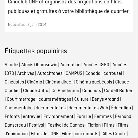
Cinéclub ONF et organisez des projections de films
publiques et gratuites à votre bibliothèque de quartier.
Nouvelles | 2 juin 2014
Étiquettes populaires
Acadie
|
Alanis Obomsawin
|
Animation
|
Années 1960
|
Années
1970
|
Archives
|
Autochtones
|
CAMPUS
|
Canada
|
carrousel
|
Cinéastes
|
Cinéma
|
Cinéma direct
|
Cinéma québécois
|
Claude
Cloutier
|
Claude Jutra
|
Co Hoedeman
|
Concours
|
Cordell Barker
|
Court métrage
|
courts métrages
|
Culture
|
Denys Arcand
|
Documentaire
|
documentaires
|
documentaires Web
|
Éducation
|
Enfants
|
entrevue
|
Environnement
|
Famille
|
Femmes
|
Fernand
Dansereau
|
Festival
|
Festival de Cannes
|
Fiction
|
Films
|
Films
d'animation
|
Films de l'ONF
|
Films pour enfants
|
Gilles Groulx
|