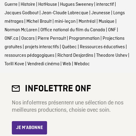
Guerre
|
Histoire
|
HotHouse
|
Hugues Sweeney
|
interactif
|
Jacques Godbout
|
Jean-Claude Labrecque
|
Jeunesse
|
Longs
métrages
|
Michel Brault
|
mini-leçon
|
Montréal
|
Musique
|
Norman McLaren
|
Office national du film du Canada
|
ONF
|
ONF.ca
|
Oscars
|
Pierre Perrault
|
Programmation
|
Projections
gratuites
|
projets interactifs
|
Québec
|
Ressources éducatives
|
ressources pédagogiques
|
Richard Desjardins
|
Theodore Ushev
|
Torill Kove
|
Vendredi cinéma
|
Web
|
Webdoc
INFOLETTRE ONF
Nos infolettres présentent une sélection de nos
meilleures productions, choisie avec soin.
JE M’ABONNE