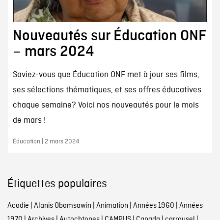
Nouveautés sur Éducation ONF
– mars 2024
Saviez-vous que Éducation ONF met à jour ses films,
ses sélections thématiques, et ses offres éducatives
chaque semaine? Voici nos nouveautés pour le mois
de mars !
Éducation | 2 mars 2024
Étiquettes populaires
Acadie
|
Alanis Obomsawin
|
Animation
|
Années 1960
|
Années
1970
|
Archives
|
Autochtones
|
CAMPUS
|
Canada
|
carrousel
|