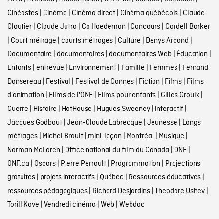
Cinéastes
|
Cinéma
|
Cinéma direct
|
Cinéma québécois
|
Claude
Cloutier
|
Claude Jutra
|
Co Hoedeman
|
Concours
|
Cordell Barker
|
Court métrage
|
courts métrages
|
Culture
|
Denys Arcand
|
Documentaire
|
documentaires
|
documentaires Web
|
Éducation
|
Enfants
|
entrevue
|
Environnement
|
Famille
|
Femmes
|
Fernand
Dansereau
|
Festival
|
Festival de Cannes
|
Fiction
|
Films
|
Films
d'animation
|
Films de l'ONF
|
Films pour enfants
|
Gilles Groulx
|
Guerre
|
Histoire
|
HotHouse
|
Hugues Sweeney
|
interactif
|
Jacques Godbout
|
Jean-Claude Labrecque
|
Jeunesse
|
Longs
métrages
|
Michel Brault
|
mini-leçon
|
Montréal
|
Musique
|
Norman McLaren
|
Office national du film du Canada
|
ONF
|
ONF.ca
|
Oscars
|
Pierre Perrault
|
Programmation
|
Projections
gratuites
|
projets interactifs
|
Québec
|
Ressources éducatives
|
ressources pédagogiques
|
Richard Desjardins
|
Theodore Ushev
|
Torill Kove
|
Vendredi cinéma
|
Web
|
Webdoc