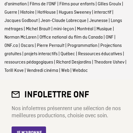
d'animation
|
Films de l'ONF
|
Films pour enfants
|
Gilles Groulx
|
Guerre
|
Histoire
|
HotHouse
|
Hugues Sweeney
|
interactif
|
Jacques Godbout
|
Jean-Claude Labrecque
|
Jeunesse
|
Longs
métrages
|
Michel Brault
|
mini-leçon
|
Montréal
|
Musique
|
Norman McLaren
|
Office national du film du Canada
|
ONF
|
ONF.ca
|
Oscars
|
Pierre Perrault
|
Programmation
|
Projections
gratuites
|
projets interactifs
|
Québec
|
Ressources éducatives
|
ressources pédagogiques
|
Richard Desjardins
|
Theodore Ushev
|
Torill Kove
|
Vendredi cinéma
|
Web
|
Webdoc
INFOLETTRE ONF
Nos infolettres présentent une sélection de nos
meilleures productions, choisie avec soin.
JE M’ABONNE