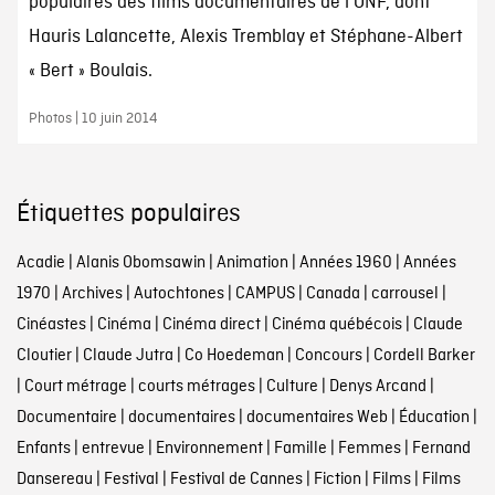
populaires des films documentaires de l'ONF, dont
Hauris Lalancette, Alexis Tremblay et Stéphane-Albert
« Bert » Boulais.
Photos | 10 juin 2014
Étiquettes populaires
Acadie
|
Alanis Obomsawin
|
Animation
|
Années 1960
|
Années
1970
|
Archives
|
Autochtones
|
CAMPUS
|
Canada
|
carrousel
|
Cinéastes
|
Cinéma
|
Cinéma direct
|
Cinéma québécois
|
Claude
Cloutier
|
Claude Jutra
|
Co Hoedeman
|
Concours
|
Cordell Barker
|
Court métrage
|
courts métrages
|
Culture
|
Denys Arcand
|
Documentaire
|
documentaires
|
documentaires Web
|
Éducation
|
Enfants
|
entrevue
|
Environnement
|
Famille
|
Femmes
|
Fernand
Dansereau
|
Festival
|
Festival de Cannes
|
Fiction
|
Films
|
Films