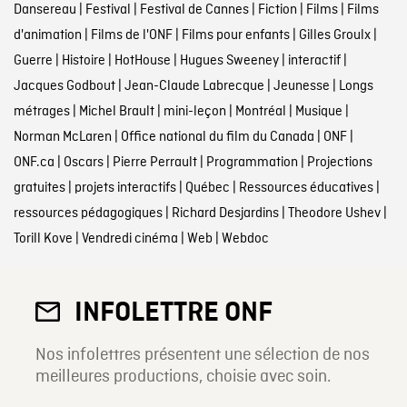
Dansereau
|
Festival
|
Festival de Cannes
|
Fiction
|
Films
|
Films
d'animation
|
Films de l'ONF
|
Films pour enfants
|
Gilles Groulx
|
Guerre
|
Histoire
|
HotHouse
|
Hugues Sweeney
|
interactif
|
Jacques Godbout
|
Jean-Claude Labrecque
|
Jeunesse
|
Longs
métrages
|
Michel Brault
|
mini-leçon
|
Montréal
|
Musique
|
Norman McLaren
|
Office national du film du Canada
|
ONF
|
ONF.ca
|
Oscars
|
Pierre Perrault
|
Programmation
|
Projections
gratuites
|
projets interactifs
|
Québec
|
Ressources éducatives
|
ressources pédagogiques
|
Richard Desjardins
|
Theodore Ushev
|
Torill Kove
|
Vendredi cinéma
|
Web
|
Webdoc
INFOLETTRE ONF
Nos infolettres présentent une sélection de nos
meilleures productions, choisie avec soin.