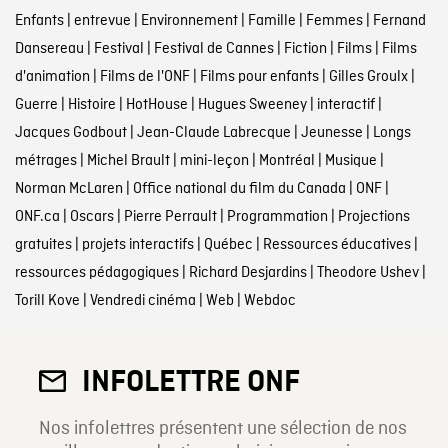
Enfants
|
entrevue
|
Environnement
|
Famille
|
Femmes
|
Fernand
Dansereau
|
Festival
|
Festival de Cannes
|
Fiction
|
Films
|
Films
d'animation
|
Films de l'ONF
|
Films pour enfants
|
Gilles Groulx
|
Guerre
|
Histoire
|
HotHouse
|
Hugues Sweeney
|
interactif
|
Jacques Godbout
|
Jean-Claude Labrecque
|
Jeunesse
|
Longs
métrages
|
Michel Brault
|
mini-leçon
|
Montréal
|
Musique
|
Norman McLaren
|
Office national du film du Canada
|
ONF
|
ONF.ca
|
Oscars
|
Pierre Perrault
|
Programmation
|
Projections
gratuites
|
projets interactifs
|
Québec
|
Ressources éducatives
|
ressources pédagogiques
|
Richard Desjardins
|
Theodore Ushev
|
Torill Kove
|
Vendredi cinéma
|
Web
|
Webdoc
INFOLETTRE ONF
Nos infolettres présentent une sélection de nos