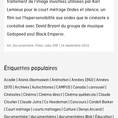
traitement de l'image inusitées utilisées par Karl
Lemieux pour le court métrage Ondes et silence, un
film sur l'hypersensibilité aux ondes que le cinéaste a
coréalisé avec David Bryant du groupe de musique
Godspeed you! Black Emperor.
Art, Documentaire, Films, Labo ONF | 14 septembre 2016
Étiquettes populaires
Acadie
|
Alanis Obomsawin
|
Animation
|
Années 1960
|
Années
1970
|
Archives
|
Autochtones
|
CAMPUS
|
Canada
|
carrousel
|
Cinéastes
|
Cinéma
|
Cinéma direct
|
Cinéma québécois
|
Claude
Cloutier
|
Claude Jutra
|
Co Hoedeman
|
Concours
|
Cordell Barker
|
Court métrage
|
courts métrages
|
Culture
|
Denys Arcand
|
Documentaire
|
documentaires
|
documentaires Web
|
Éducation
|