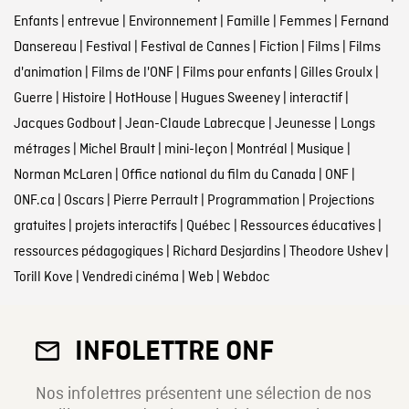
Enfants
|
entrevue
|
Environnement
|
Famille
|
Femmes
|
Fernand
Dansereau
|
Festival
|
Festival de Cannes
|
Fiction
|
Films
|
Films
d'animation
|
Films de l'ONF
|
Films pour enfants
|
Gilles Groulx
|
Guerre
|
Histoire
|
HotHouse
|
Hugues Sweeney
|
interactif
|
Jacques Godbout
|
Jean-Claude Labrecque
|
Jeunesse
|
Longs
métrages
|
Michel Brault
|
mini-leçon
|
Montréal
|
Musique
|
Norman McLaren
|
Office national du film du Canada
|
ONF
|
ONF.ca
|
Oscars
|
Pierre Perrault
|
Programmation
|
Projections
gratuites
|
projets interactifs
|
Québec
|
Ressources éducatives
|
ressources pédagogiques
|
Richard Desjardins
|
Theodore Ushev
|
Torill Kove
|
Vendredi cinéma
|
Web
|
Webdoc
INFOLETTRE ONF
Nos infolettres présentent une sélection de nos