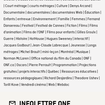
|
Court métrage
|
courts métrages
|
Culture
|
Denys Arcand
|
Documentaire
|
documentaires
|
documentaires Web
|
Éducation
|
Enfants
|
entrevue
|
Environnement
|
Famille
|
Femmes
|
Fernand
Dansereau
|
Festival
|
Festival de Cannes
|
Fiction
|
Films
|
Films
d'animation
|
Films de l'ONF
|
Films pour enfants
|
Gilles Groulx
|
Guerre
|
Histoire
|
HotHouse
|
Hugues Sweeney
|
interactif
|
Jacques Godbout
|
Jean-Claude Labrecque
|
Jeunesse
|
Longs
métrages
|
Michel Brault
|
mini-leçon
|
Montréal
|
Musique
|
Norman McLaren
|
Office national du film du Canada
|
ONF
|
ONF.ca
|
Oscars
|
Pierre Perrault
|
Programmation
|
Projections
gratuites
|
projets interactifs
|
Québec
|
Ressources éducatives
|
ressources pédagogiques
|
Richard Desjardins
|
Theodore Ushev
|
Torill Kove
|
Vendredi cinéma
|
Web
|
Webdoc
INFOLETTRE ONF