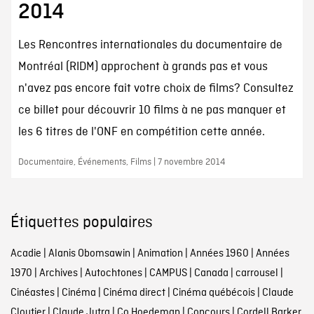
2014
Les Rencontres internationales du documentaire de
Montréal (RIDM) approchent à grands pas et vous
n'avez pas encore fait votre choix de films? Consultez
ce billet pour découvrir 10 films à ne pas manquer et
les 6 titres de l'ONF en compétition cette année.
Documentaire, Événements, Films | 7 novembre 2014
Étiquettes populaires
Acadie
|
Alanis Obomsawin
|
Animation
|
Années 1960
|
Années
1970
|
Archives
|
Autochtones
|
CAMPUS
|
Canada
|
carrousel
|
Cinéastes
|
Cinéma
|
Cinéma direct
|
Cinéma québécois
|
Claude
Cloutier
|
Claude Jutra
|
Co Hoedeman
|
Concours
|
Cordell Barker