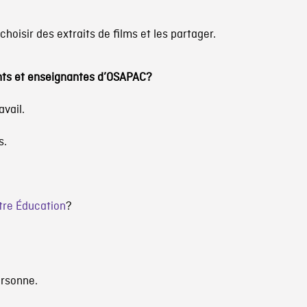
hoisir des extraits de films et les partager.
nts et enseignantes d’OSAPAC?
vail.
s.
ttre Éducation
?
rsonne.