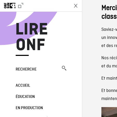
Merci
class
LIRE
Saviez-v
un innov
ONF
et des 
Nos réci
et du m
RECHERCHE
Et maint
ACCUEIL
Et bonne
ÉDUCATION
maintena
EN PRODUCTION