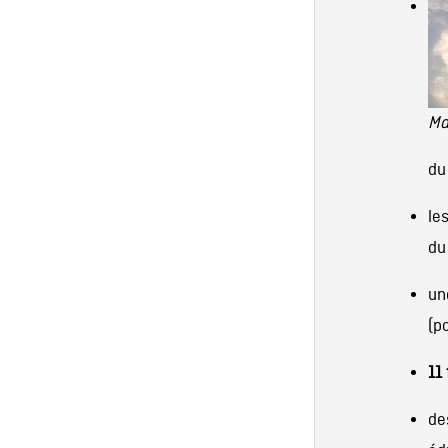
Ma
du
le
du
un
(p
11
de