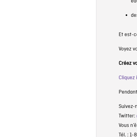
éd
de
Et est-
Voyez v
Créez vo
Cliquez
Pendant 
Suivez-n
Twitter:
Vous n’
Tél. : 1