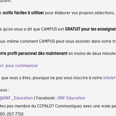
ucatif;
s
outils faciles à utiliser
pour élaborer vos propres sélections, c
ce qu’on vous a dit que CAMPUS est
GRATUIT pour les enseigna
ous-même comment CAMPUS peut vous assister dans votre tra
tre profil personnel dès maintenant
en moins de deux minute
 ici pour commencer
que vous y êtes, pourquoi ne pas vous inscrire à notre
infole
ous :
@ONF_Education
| Facebook :
ONF Education
êtes pas membre du CCPALO? Communiquez avec une vraie pe
-800-267-7710