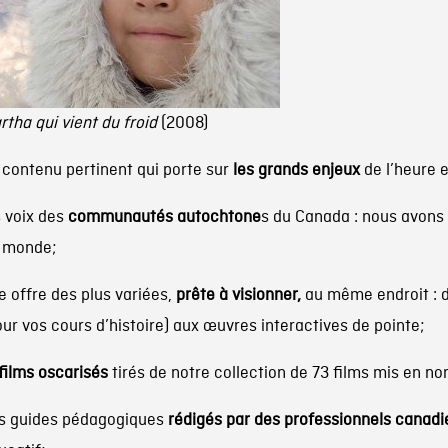
rtha qui vient du froid
(2008)
 contenu pertinent qui porte sur
les grands enjeux
de l’heure e
s voix des
communautés autochtone
s du Canada : nous avons 
 monde;
e offre des plus variées,
prête à visionner,
au même endroit : d
our vos cours d’histoire) aux œuvres interactives de pointe;
 films oscarisés
tirés de notre collection de 73 films mis en n
s guides pédagogiques
rédigés par des professionnels canadi