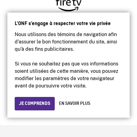
L’ONF s’engage à respecter votre vie privée
Nous utilisons des témoins de navigation afin
d’assurer le bon fonctionnement du site, ainsi
qu’à des fins publicitaires.
Si vous ne souhaitez pas que vos informations
soient utilisées de cette manière, vous pouvez
modifier les paramètres de votre navigateur
Accessibilité
avant de poursuivre votre visite.
Site institutionnel
Conditions d'utilisation
Protection des renseignements personnels
JE COMPRENDS
EN SAVOIR PLUS
© 2026 Office national du film du Canada